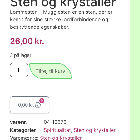
Sten og krystaller
Lommesten – Mugglesten er en sten, der er
kendt for sine stærke jordforbindende og
beskyttende egenskaber.
26,00
kr.
3 på lager
Tilføj til kurv
0
0,00
kr.
varenr.
04-13676
Kategorier
Spiritualitet
,
Sten og krystaller
Varemærke:
Sten og krystaller