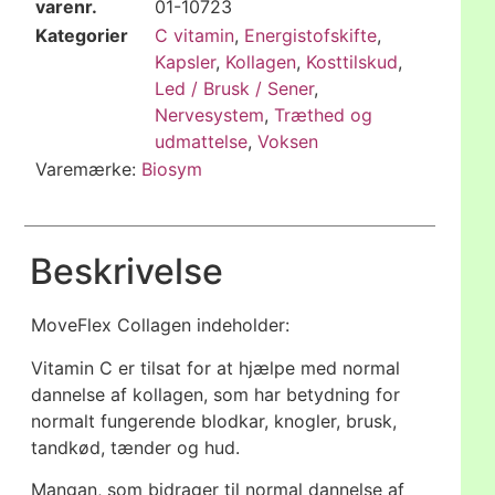
varenr.
01-10723
Kategorier
C vitamin
,
Energistofskifte
,
Kapsler
,
Kollagen
,
Kosttilskud
,
Led / Brusk / Sener
,
Nervesystem
,
Træthed og
udmattelse
,
Voksen
Varemærke:
Biosym
Beskrivelse
MoveFlex Collagen indeholder:
Vitamin C er tilsat for at hjælpe med normal
dannelse af kollagen, som har betydning for
normalt fungerende blodkar, knogler, brusk,
tandkød, tænder og hud.
Mangan, som bidrager til normal dannelse af