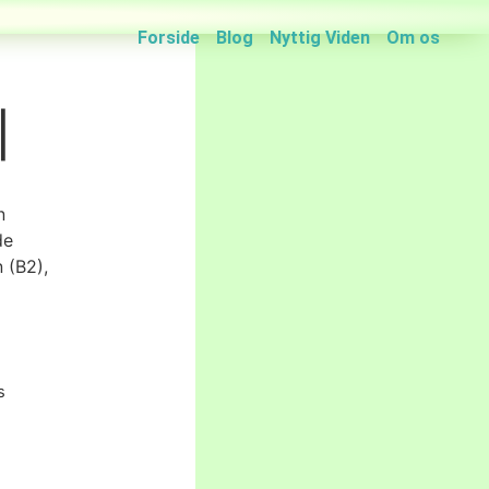
Forside
Blog
Nyttig Viden
Om os
|
n
de
n (B2),
s