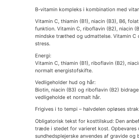
B-vitamin kompleks i kombination med vita
Vitamin C, thiamin (B1), niacin (B3), B6, fol
funktion. Vitamin C, riboflavin (B2), niacin 
mindske træthed og udmattelse. Vitamin C og
stress.
Energi:
Vitamin C, thiamin (B1), riboflavin (B2), nia
normalt energistofskifte.
Vedligeholder hud og hår:
Biotin, niacin (B3) og riboflavin (B2) bidrage
vedligeholde et normalt hår.
Frigives i to tempi – halvdelen opløses strak
Obligatorisk tekst for kosttilskud: Den anbe
træde i stedet for varieret kost. Opbevares
sundhedsplejerske anvendes af gravide og bø