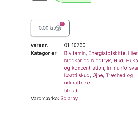
0
0,00
kr.
varenr.
01-10760
Kategorier
B vitamin
,
Energistofskifte
,
Hjer
blodkar og blodtryk
,
Hud
,
Huko
og koncentration
,
Immunforsva
Kosttilskud
,
Øjne
,
Træthed og
udmattelse
-
tilbud
Varemærke:
Solaray