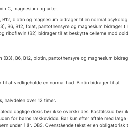
min C, magnesium og urter.
at, B12, biotin og magnesium bidrager til en normal psykolog
(B3), B6, B12, folat, pantothensyre og magnesium bidrager til
 riboflavin (B2) bidrager til at beskytte cellerne mod oxid
cin (B3), B6, B12, biotin, pantothensyre og magnesium bidrage
r til at vedligeholde en normal hud. Biotin bidrager til at
s, halvdelen over 12 timer.
falede daglige dosis bør ikke overskrides. Kosttilskud bør i
 uden for børns rækkevidde. Bør kun efter aftale med læge e
rn under 1 år. OBS. Ovenstående tekst er en obligatorisk t