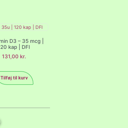
min D3 – 35 mcg |
120 kap | DFI
131,00
kr.
Tilføj til kurv