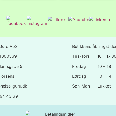
Guru ApS
Butikkens åbningstider
44000369
Tirs-Tors 10 – 17:3
damsgade 5
Fredag 10 – 18
Horsens
Lørdag 10 – 14
helse-guru.dk
Søn-Man Lukket
1 94 43 69