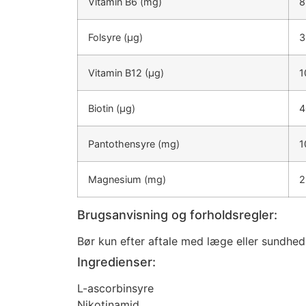
Vitamin B6 (mg)
8
Folsyre (μg)
3
Vitamin B12 (μg)
1
Biotin (μg)
4
Pantothensyre (mg)
1
Magnesium (mg)
2
Brugsanvisning og forholdsregler:
Bør kun efter aftale med læge eller sundhe
Ingredienser:
L-ascorbinsyre
Nikotinamid