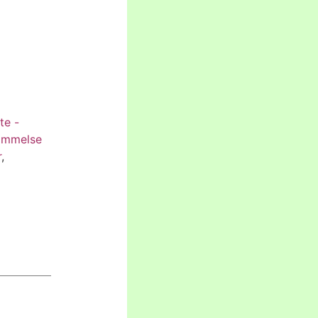
te -
mmelse
r
,