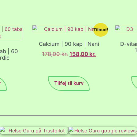
Tilbud!
Calcium | 90 kap | Nani
D-vita
ab | 60
178,00
kr.
158,00
kr.
rdic
v
Tilføj til kurv