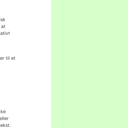
isk
 at
ativt
r til et
kke
ller
ekst.