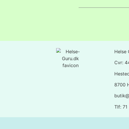
Helse 
Cvr: 
Heste
8700 
butik@
Tlf: 7