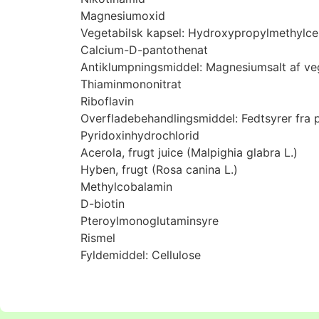
Magnesiumoxid
Vegetabilsk kapsel: Hydroxypropylmethylcel
Calcium-D-pantothenat
Antiklumpningsmiddel: Magnesiumsalt af vege
Thiaminmononitrat
Riboflavin
Overfladebehandlingsmiddel: Fedtsyrer fra p
Pyridoxinhydrochlorid
Acerola, frugt juice (Malpighia glabra L.)
Hyben, frugt (Rosa canina L.)
Methylcobalamin
D-biotin
Pteroylmonoglutaminsyre
Rismel
Fyldemiddel: Cellulose