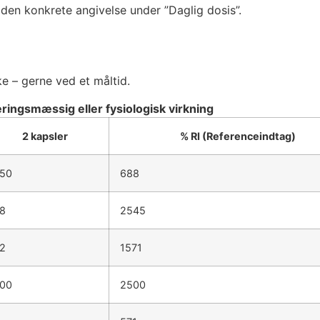
 den konkrete angivelse under ”Daglig dosis”.
e – gerne ved et måltid.
ingsmæssig eller fysiologisk virkning
2 kapsler
% RI (Referenceindtag)
50
688
8
2545
2
1571
00
2500