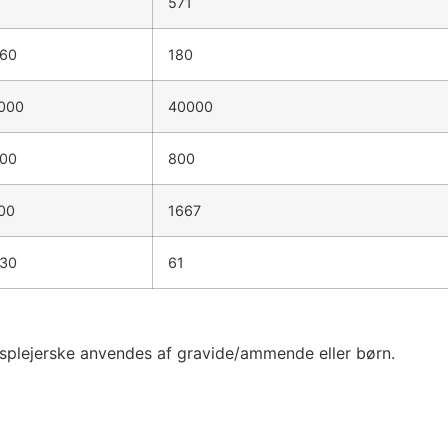
571
60
180
000
40000
00
800
00
1667
30
61
dsplejerske anvendes af gravide/ammende eller børn.