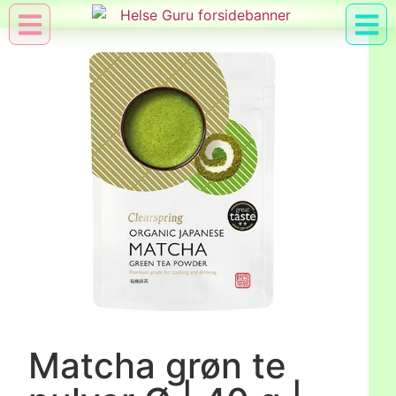
Min Konto
Nyttig Vid
Matcha grøn te