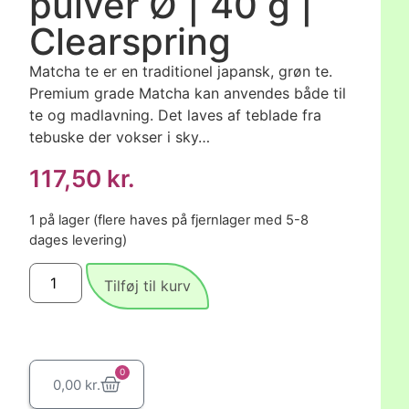
pulver Ø | 40 g |
Clearspring
Matcha te er en traditionel japansk, grøn te.
Premium grade Matcha kan anvendes både til
te og madlavning. Det laves af teblade fra
tebuske der vokser i sky…
117,50
kr.
1 på lager (flere haves på fjernlager med 5-8
dages levering)
Tilføj til kurv
0
0,00
kr.