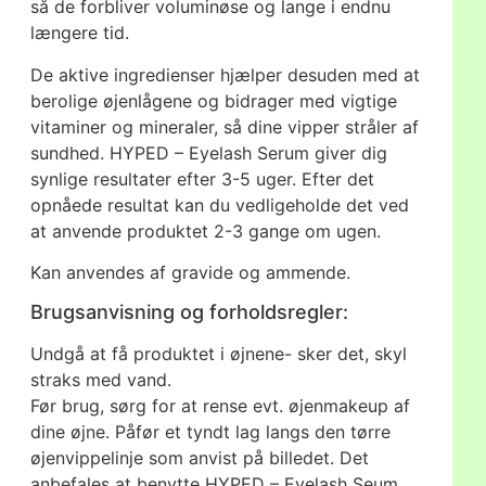
så de forbliver voluminøse og lange i endnu
længere tid.
De aktive ingredienser hjælper desuden med at
berolige øjenlågene og bidrager med vigtige
vitaminer og mineraler, så dine vipper stråler af
sundhed. HYPED – Eyelash Serum giver dig
synlige resultater efter 3-5 uger. Efter det
opnåede resultat kan du vedligeholde det ved
at anvende produktet 2-3 gange om ugen.
Kan anvendes af gravide og ammende.
Brugsanvisning og forholdsregler:
Undgå at få produktet i øjnene- sker det, skyl
straks med vand.
Før brug, sørg for at rense evt. øjenmakeup af
dine øjne. Påfør et tyndt lag langs den tørre
øjenvippelinje som anvist på billedet. Det
anbefales at benytte HYPED – Eyelash Seum