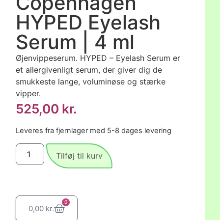
Copenhagen
HYPED Eyelash
Serum | 4 ml
Øjenvippeserum. HYPED – Eyelash Serum er
et allergivenligt serum, der giver dig de
smukkeste lange, voluminøse og stærke
vipper.
525,00
kr.
Leveres fra fjernlager med 5-8 dages levering
Tilføj til kurv
0
0,00
kr.