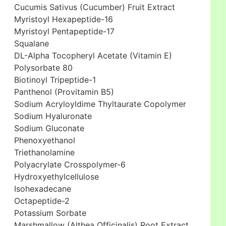
Cucumis Sativus (Cucumber) Fruit Extract
Myristoyl Hexapeptide-16
Myristoyl Pentapeptide-17
Squalane
DL-Alpha Tocopheryl Acetate (Vitamin E)
Polysorbate 80
Biotinoyl Tripeptide-1
Panthenol (Provitamin B5)
Sodium Acryloyldime Thyltaurate Copolymer
Sodium Hyaluronate
Sodium Gluconate
Phenoxyethanol
Triethanolamine
Polyacrylate Crosspolymer-6
Hydroxyethylcellulose
Isohexadecane
Octapeptide-2
Potassium Sorbate
Marshmallow (Althea Officinalis) Root Extract