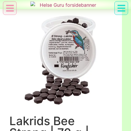
Min Konto
Nyttig Vid
Lakrids Bee