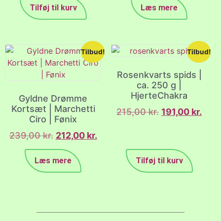
Tilføj til kurv
Læs mere
Tilbud!
Tilbud!
Rosenkvarts spids |
ca. 250 g |
HjerteChakra
Gyldne Drømme
Kortsæt | Marchetti
215,00
kr.
191,00
kr.
Ciro | Fønix
239,00
kr.
212,00
kr.
Læs mere
Tilføj til kurv