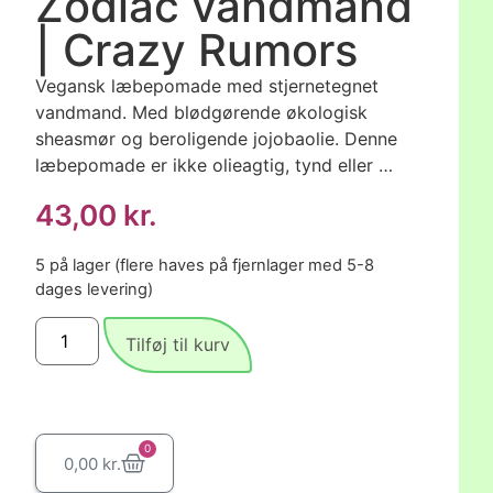
Zodiac vandmand
| Crazy Rumors
Vegansk læbepomade med stjernetegnet
vandmand. Med blødgørende økologisk
sheasmør og beroligende jojobaolie. Denne
læbepomade er ikke olieagtig, tynd eller …
43,00
kr.
5 på lager (flere haves på fjernlager med 5-8
dages levering)
Tilføj til kurv
0
0,00
kr.