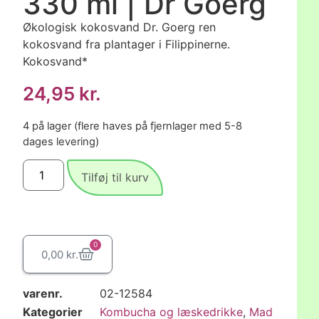
330 ml | Dr Goerg
Økologisk kokosvand Dr. Goerg ren
kokosvand fra plantager i Filippinerne.
Kokosvand*
24,95
kr.
4 på lager (flere haves på fjernlager med 5-8
dages levering)
Tilføj til kurv
0
0,00
kr.
varenr.
02-12584
Kategorier
Kombucha og læskedrikke
,
Mad