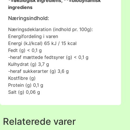
*=økologisk ingrediens, **=biodynamisk
ingrediens
Næringsindhold:
Næringsdeklaration (indhold pr. 100g):
Energifordeling i varen
Energi (kJ/kcal)
65 kJ / 15 kcal
Fedt (g)
< 0,1 g
-heraf mættede fedtsyrer (g)
< 0,1 g
Kulhydrat (g)
3,7 g
-heraf sukkerarter (g)
3,6 g
Kostfibre (g)
Protein (g)
0,1 g
Salt (g)
0,06 g
Relaterede varer