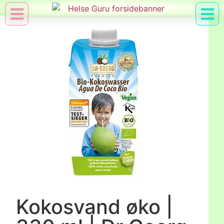
Min Konto
Nyttig Vid
Kokosvand øko |