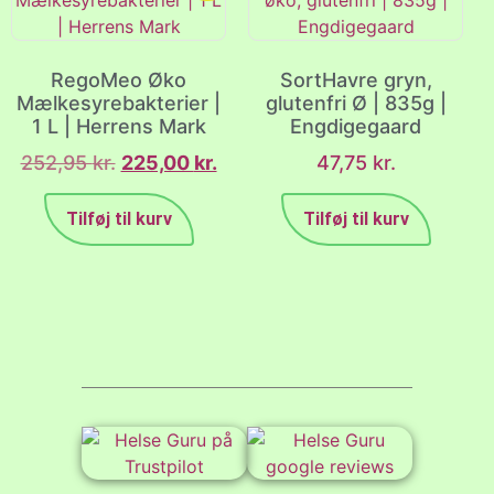
RegoMeo Øko
SortHavre gryn,
Mælkesyrebakterier |
glutenfri Ø | 835g |
1 L | Herrens Mark
Engdigegaard
252,95
kr.
225,00
kr.
47,75
kr.
Tilføj til kurv
Tilføj til kurv