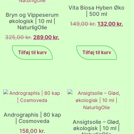
Vita Biosa Hyben Øko
| 500 ml
Bryn og Vippeserum
økologisk | 10 ml |
149,00
kr.
132,00
kr.
NaturligOlie
325,00
kr.
289,00
kr.
Tilføj til kurv
Tilføj til kurv
Andrographis | 80 kap
| Cosmoveda
Ansigtsolie – Glød,
økologisk | 10 ml |
158,00
kr.