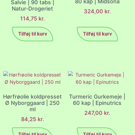
80 kap | Midsona
Salvie | 90 tabs |
Natur-Drogeriet
324,00
kr.
114,75
kr.
Tilføj til kurv
Tilføj til kurv
Hørfrøolie koldpresset
Turmeric Gurkemeje |
Ø Nyborggaard | 250
60 kap | Epinutrics
ml
247,00
kr.
84,25
kr.
Tilføj til kurv
Tilføj til kurv