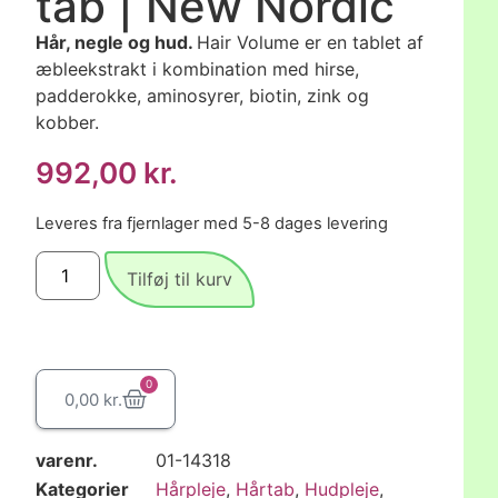
tab | New Nordic
Hår, negle og hud.
Hair Volume er en tablet af
æbleekstrakt i kombination med hirse,
padderokke, aminosyrer, biotin, zink og
kobber.
992,00
kr.
Leveres fra fjernlager med 5-8 dages levering
Tilføj til kurv
0
0,00
kr.
varenr.
01-14318
Kategorier
Hårpleje
,
Hårtab
,
Hudpleje
,