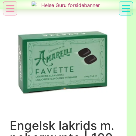
Min Konto
Nyttig Vid
Engelsk lakrids m.