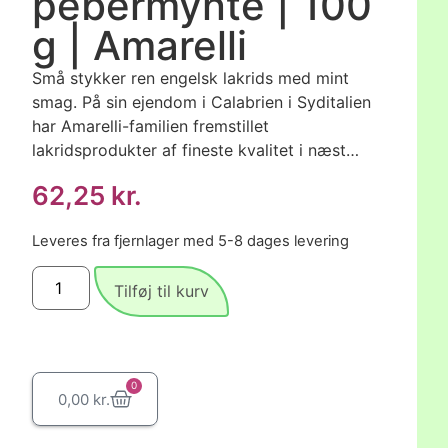
pebermynte | 100
g | Amarelli
Små stykker ren engelsk lakrids med mint
smag. På sin ejendom i Calabrien i Syditalien
har Amarelli-familien fremstillet
lakridsprodukter af fineste kvalitet i næst…
62,25
kr.
Leveres fra fjernlager med 5-8 dages levering
Tilføj til kurv
0
0,00
kr.