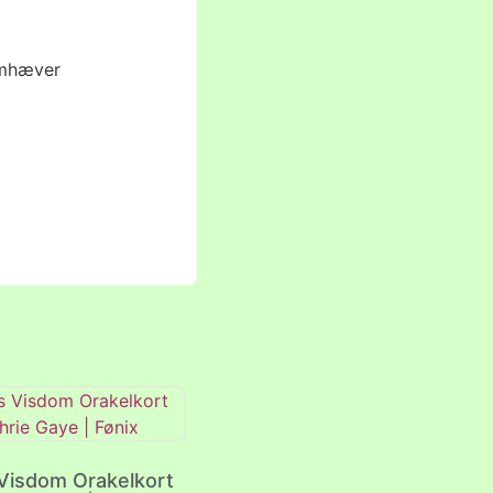
remhæver
 Visdom Orakelkort