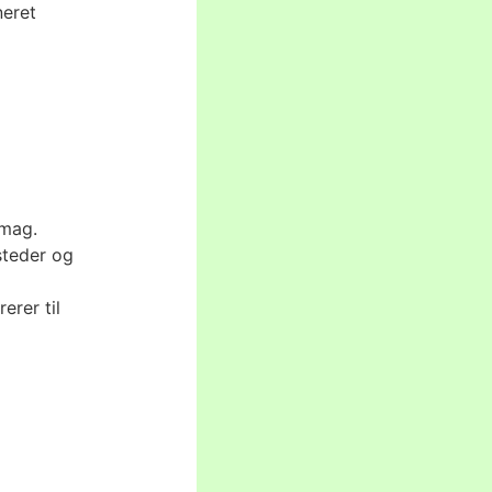
neret
smag.
steder og
erer til