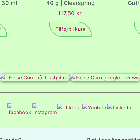
| 30 ml
40 g | Clearspring
Guth
117,50
kr.
v
Tilføj til kurv
Guru ApS
Butikkens åbningstider