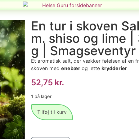
En tur i skoven Sal
m. shiso og lime |
g | Smagseventyr
Et aromatisk salt, der vækker følelsen af en fri
skoven med
enebær
og lette
krydderier
52,75
kr.
1 på lager
Tilføj til kurv