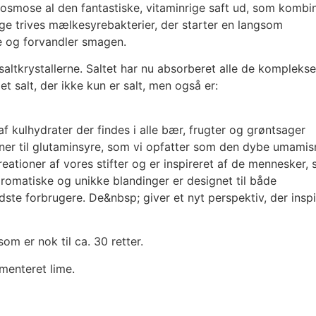
a osmose al den fantastiske, vitaminrige saft ud, som kombi
age trives mælkesyrebakterier, der starter en langsom
 og forvandler smagen.
saltkrystallerne. Saltet har nu absorberet alle de komplekse
t salt, der ikke kun er salt, men også er:
kulhydrater der findes i alle bær, frugter og grøntsager
ner til glutaminsyre, som vi opfatter som den dybe umami
reationer af vores stifter og er inspireret af de mennesker, 
 aromatiske og unikke blandinger er designet til både
e forbrugere. De&nbsp; giver et nyt perspektiv, der inspir
om er nok til ca. 30 retter.
menteret lime.