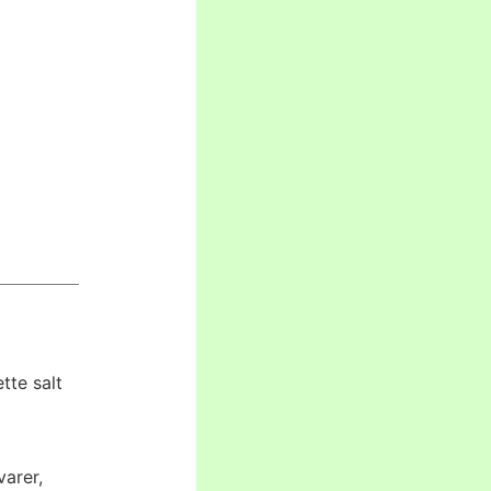
tte salt
varer,