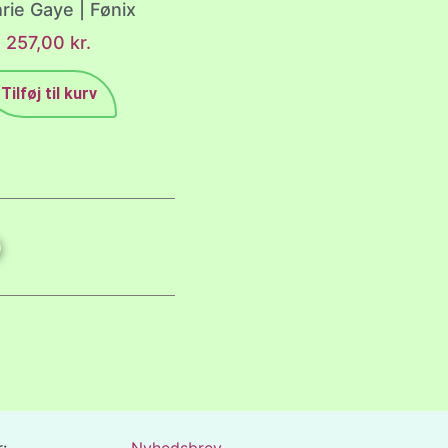
rie Gaye | Fønix
257,00
kr.
Tilføj til kurv
:
Nyhedsbrev