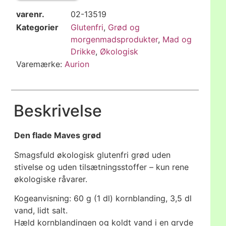
varenr.
02-13519
Kategorier
Glutenfri
,
Grød og
morgenmadsprodukter
,
Mad og
Drikke
,
Økologisk
Varemærke:
Aurion
Beskrivelse
Den flade Maves grød
Smagsfuld økologisk glutenfri grød uden
stivelse og uden tilsætningsstoffer – kun rene
økologiske råvarer.
Kogeanvisning: 60 g (1 dl) kornblanding, 3,5 dl
vand, lidt salt.
Hæld kornblandingen og koldt vand i en gryde