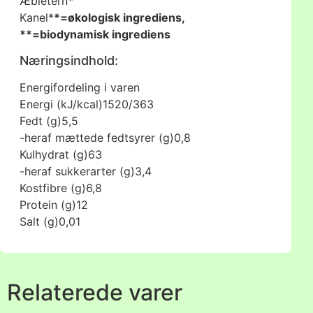
Æbletern*
Kanel*
*=økologisk ingrediens,
**=biodynamisk ingrediens
Næringsindhold:
Energifordeling i varen
Energi (kJ/kcal)
1520/363
Fedt (g)
5,5
-heraf mættede fedtsyrer (g)
0,8
Kulhydrat (g)
63
-heraf sukkerarter (g)
3,4
Kostfibre (g)
6,8
Protein (g)
12
Salt (g)
0,01
Relaterede varer