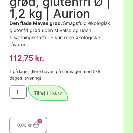
grød, glutenfri Ø |
1,2 kg | Aurion
Den flade Maves grød.
Smagsfuld økologisk
glutenfri grød uden stivelse og uden
tilsætningsstoffer – kun rene økologiske
råvarer.
112,75
kr.
1 på lager (flere haves på fjernlager med 5-8
dages levering)
Tilføj til kurv
0
0,00
kr.