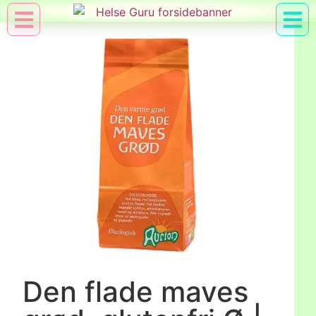
Min Konto
Nyttig Vid
Den flade maves