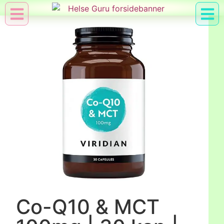
Min Konto
Nyttig Vid
Co-Q10 & MCT