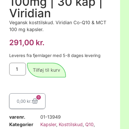
100mg | 30 kap |
Viridian
Vegansk kosttilskud. Viridian Co-Q10 & MCT
100 mg kapsler.
291,00
kr.
Leveres fra fjernlager med 5-8 dages levering
Tilføj til kurv
0
0,00
kr.
varenr.
01-13949
Kategorier
Kapsler
,
Kosttilskud
,
Q10
,