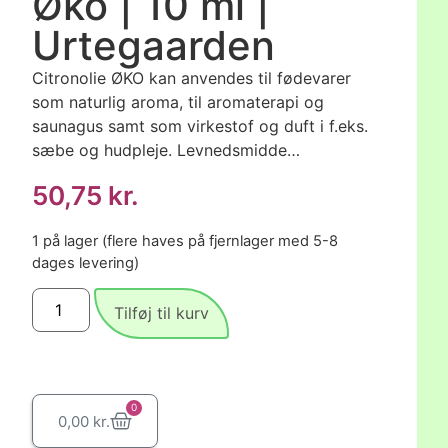
Øko | 10 ml |
Urtegaarden
Citronolie ØKO kan anvendes til fødevarer
som naturlig aroma, til aromaterapi og
saunagus samt som virkestof og duft i f.eks.
sæbe og hudpleje. Levnedsmidde…
50,75
kr.
1 på lager (flere haves på fjernlager med 5-8
dages levering)
Tilføj til kurv
0
0,00
kr.