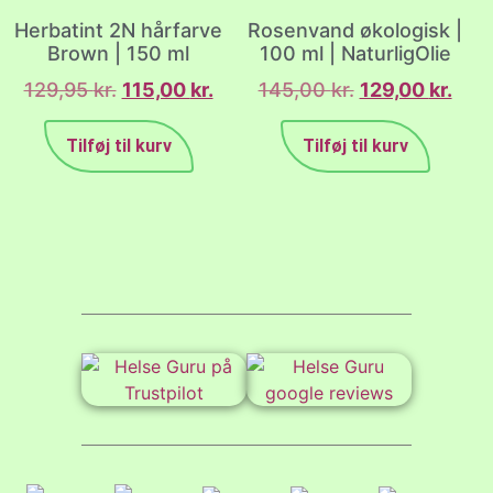
Herbatint 2N hårfarve
Rosenvand økologisk |
Brown | 150 ml
100 ml | NaturligOlie
129,95
kr.
115,00
kr.
145,00
kr.
129,00
kr.
Tilføj til kurv
Tilføj til kurv