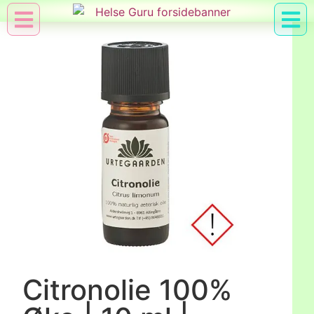
Min Konto
Nyttig Vid
Citronolie 100%