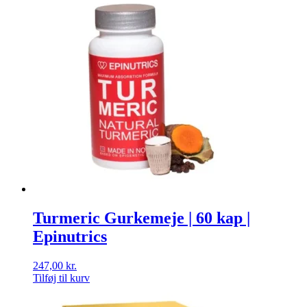
Turmeric Gurkemeje | 60 kap |
Epinutrics
247,00
kr.
Tilføj til kurv