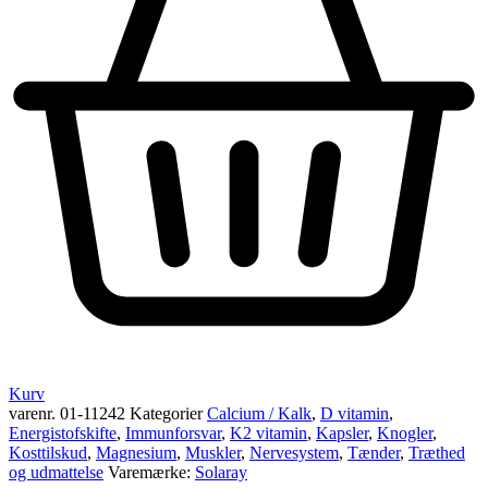
Kurv
varenr.
01-11242
Kategorier
Calcium / Kalk
,
D vitamin
,
Energistofskifte
,
Immunforsvar
,
K2 vitamin
,
Kapsler
,
Knogler
,
Kosttilskud
,
Magnesium
,
Muskler
,
Nervesystem
,
Tænder
,
Træthed
og udmattelse
Varemærke:
Solaray