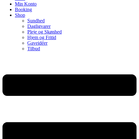
Min Konto
Booking
Shop
Sundhed
Dagligvarer
Pleje og Skønhed
Hjem og Fritid
Gaveidéer
Tilbud