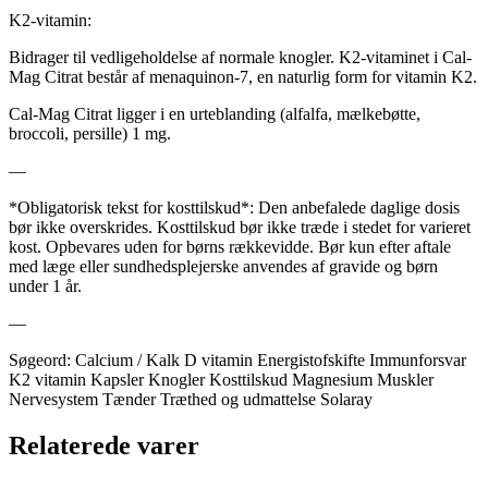
K2-vitamin:
Bidrager til vedligeholdelse af normale knogler. K2-vitaminet i Cal-
Mag Citrat består af menaquinon-7, en naturlig form for vitamin K2.
Cal-Mag Citrat ligger i en urteblanding (alfalfa, mælkebøtte,
broccoli, persille) 1 mg.
—
*Obligatorisk tekst for kosttilskud*: Den anbefalede daglige dosis
bør ikke overskrides. Kosttilskud bør ikke træde i stedet for varieret
kost. Opbevares uden for børns rækkevidde. Bør kun efter aftale
med læge eller sundhedsplejerske anvendes af gravide og børn
under 1 år.
—
Søgeord: Calcium / Kalk D vitamin Energistofskifte Immunforsvar
K2 vitamin Kapsler Knogler Kosttilskud Magnesium Muskler
Nervesystem Tænder Træthed og udmattelse Solaray
Relaterede varer