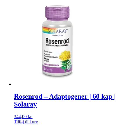
Rosenrod – Adaptogener | 60 kap |
Solaray
344,00
kr.
Tilføj til kurv