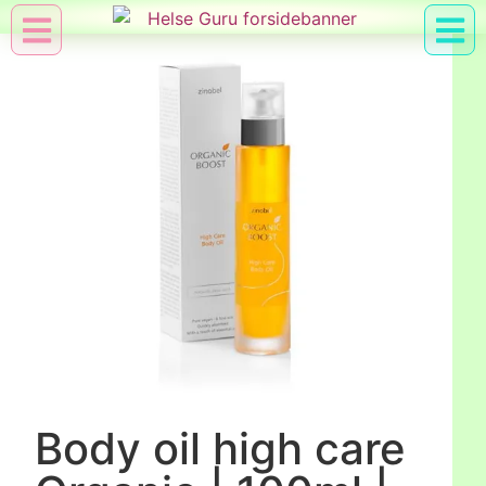
Min Konto
Nyttig Vid
Body oil high care