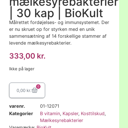
mælkesyrebakterier
| 30 kap | BioKult
Målrettet fordøjelses- og immunsystemet. Der
er nu skruet op for styrken med en unik
sammensætning af 14 forskellige stammer af
levende mælkesyrebakterier.
333,00
kr.
Ikke på lager
0
0,00
kr.
varenr.
01-12071
Kategorier
B vitamin
,
Kapsler
,
Kosttilskud
,
Mælkesyrebakterier
Varemærke:
BioKult