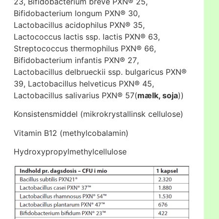
23, Bifidobacterium breve PXN® 25,
Bifidobacterium longum PXN® 30,
Lactobacillus acidophilus PXN® 35,
Lactococcus lactis ssp. lactis PXN® 63,
Streptococcus thermophilus PXN® 66,
Bifidobacterium infantis PXN® 27,
Lactobacillus delbrueckii ssp. bulgaricus PXN®
39, Lactobacillus helveticus PXN® 45,
Lactobacillus salivarius PXN® 57(
mælk, soja
))
Konsistensmiddel (mikrokrystallinsk cellulose)
Vitamin B12 (methylcobalamin)
Hydroxypropylmethylcellulose