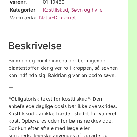
varenr.
01-10480
Kategorier
Kosttilskud
,
Søvn og hvile
Varemærke:
Natur-Drogeriet
Beskrivelse
Baldrian og humle indeholder beroligende
plantestoffer, der giver ro i kroppen, så søvnen
kan indfinde sig. Baldrian giver en bedre søvn.
—
*Obligatorisk tekst for kosttilskud*: Den
anbefalede daglige dosis bør ikke overskrides.
Kosttilskud bør ikke træde i stedet for varieret
kost. Opbevares uden for børns rækkevidde.
Bør kun efter aftale med læge eller
sundhedsplejerske anvendes af gravide og