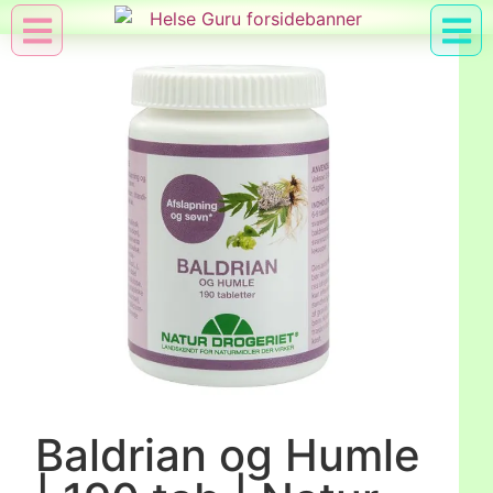
Min Konto
Nyttig Vid
Baldrian og Humle