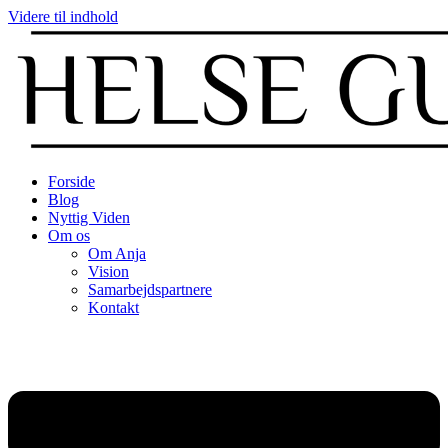
Videre til indhold
Forside
Blog
Nyttig Viden
Om os
Om Anja
Vision
Samarbejdspartnere
Kontakt