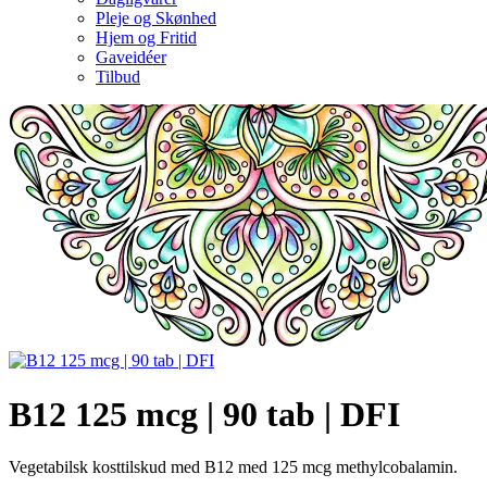
Pleje og Skønhed
Hjem og Fritid
Gaveidéer
Tilbud
B12 125 mcg | 90 tab | DFI
Vegetabilsk kosttilskud med B12 med 125 mcg methylcobalamin.