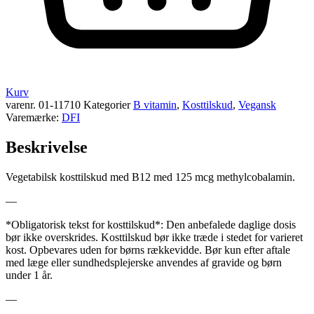
Kurv
varenr.
01-11710
Kategorier
B vitamin
,
Kosttilskud
,
Vegansk
Varemærke:
DFI
Beskrivelse
Vegetabilsk kosttilskud med B12 med 125 mcg methylcobalamin.
—
*Obligatorisk tekst for kosttilskud*: Den anbefalede daglige dosis
bør ikke overskrides. Kosttilskud bør ikke træde i stedet for varieret
kost. Opbevares uden for børns rækkevidde. Bør kun efter aftale
med læge eller sundhedsplejerske anvendes af gravide og børn
under 1 år.
—