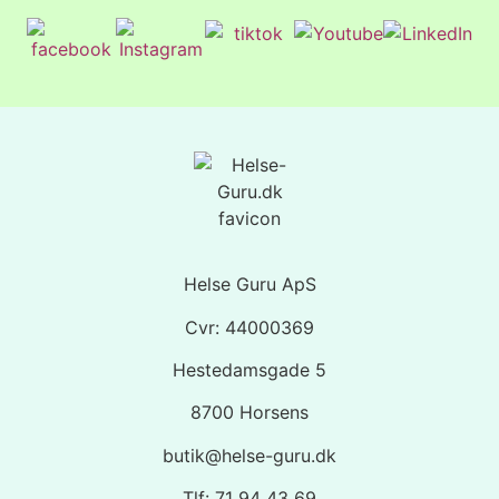
Helse Guru ApS
Cvr: 44000369
Hestedamsgade 5
8700 Horsens
butik@helse-guru.dk
Tlf: 71 94 43 69