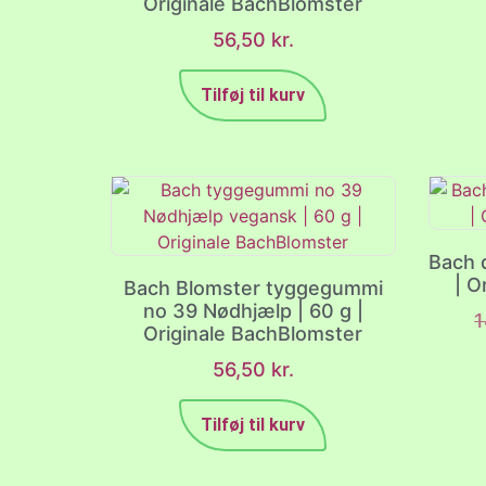
Originale BachBlomster
56,50
kr.
Tilføj til kurv
Bach d
| O
Bach Blomster tyggegummi
no 39 Nødhjælp | 60 g |
Originale BachBlomster
56,50
kr.
Tilføj til kurv