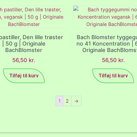
astiller, Den lille trøster
Bach Blomster tygge
| 50 g | Originale
no 41 Koncentration | 6
BachBlomster
Originale BachBloms
56,50
kr.
56,50
kr.
Tilføj til kurv
Tilføj til kurv
1
2
→