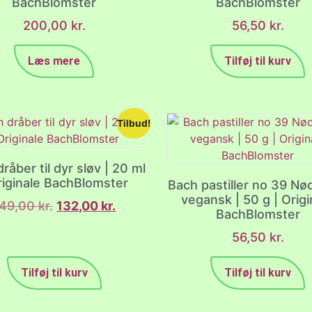
BachBlomster
BachBlomster
200,00
kr.
56,50
kr.
Læs mere
Tilføj til kurv
Tilbud!
råber til dyr sløv | 20 ml
riginale BachBlomster
Bach pastiller no 39 Nø
vegansk | 50 g | Origi
149,00
kr.
132,00
kr.
BachBlomster
56,50
kr.
Tilføj til kurv
Tilføj til kurv