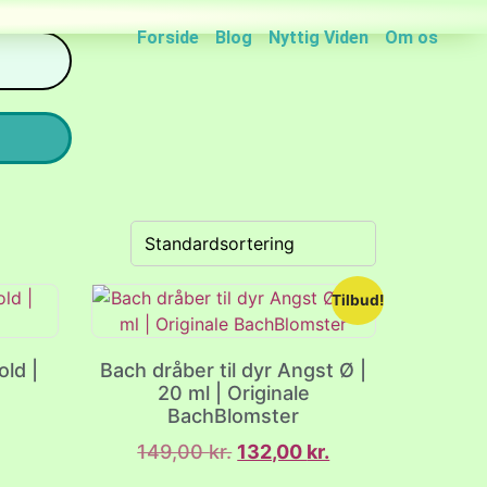
Forside
Blog
Nyttig Viden
Om os
Tilbud!
ld |
Bach dråber til dyr Angst Ø |
20 ml | Originale
BachBlomster
149,00
kr.
132,00
kr.