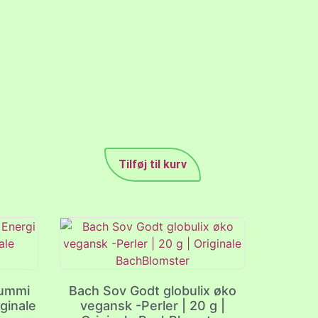
Tilføj til kurv
gummi
Bach Sov Godt globulix øko
iginale
vegansk -Perler | 20 g |