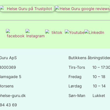
Guru ApS
Butikkens åbningstider
44000369
Tirs-Tors 10 – 17:3
damsgade 5
Fredag 10 – 18
Horsens
Lørdag 10 – 14
helse-guru.dk
Søn-Man Lukket
1 94 43 69