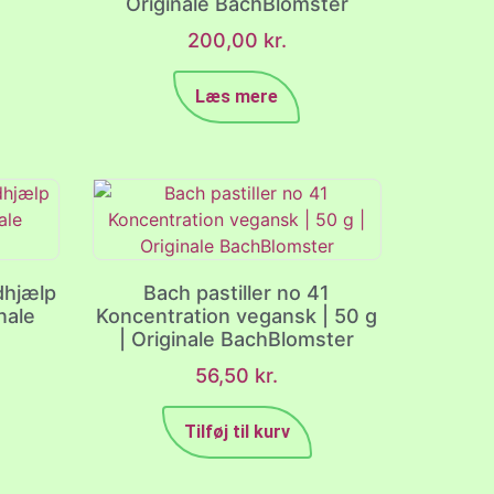
Originale BachBlomster
200,00
kr.
Læs mere
dhjælp
Bach pastiller no 41
nale
Koncentration vegansk | 50 g
| Originale BachBlomster
56,50
kr.
Tilføj til kurv