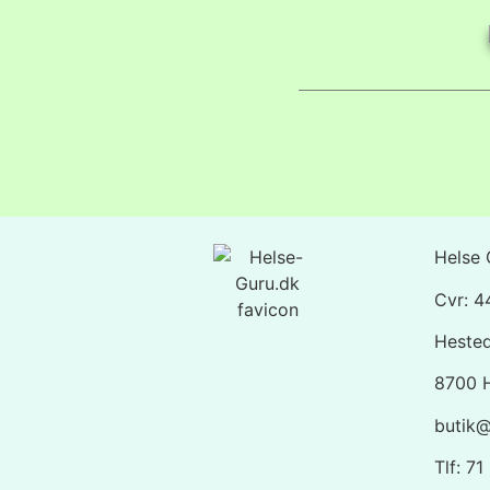
Helse 
Cvr: 
Heste
8700 
butik@
Tlf: 7