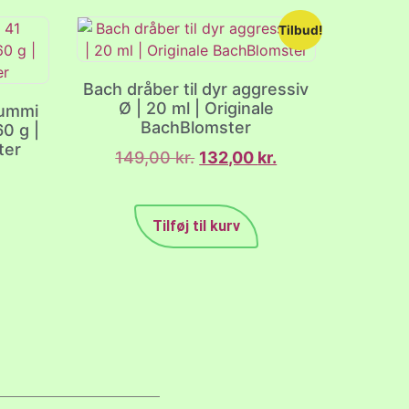
Tilbud!
Bach dråber til dyr aggressiv
Ø | 20 ml | Originale
gummi
BachBlomster
0 g |
ter
149,00
kr.
132,00
kr.
Tilføj til kurv