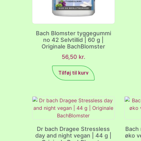
Bach Blomster tyggegummi
no 42 Selvtillid | 60 g |
Originale BachBlomster
56,50
kr.
Tilføj til kurv
Dr bach Dragee Stressless
Bach 
day and night vegan | 44 g |
øko v