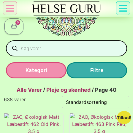
Min Konto
Nyttig Vid
0
Kategori
Filtre
Alle Varer
/
Pleje og skønhed
/
Page 40
638 varer
Tilbud!