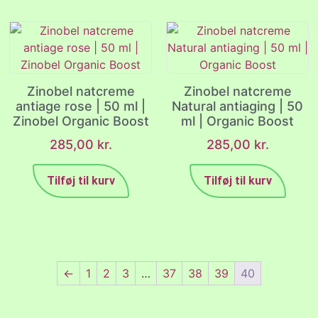
Zinobel natcreme
Zinobel natcreme
antiage rose | 50 ml |
Natural antiaging | 50
Zinobel Organic Boost
ml | Organic Boost
285,00
kr.
285,00
kr.
Tilføj til kurv
Tilføj til kurv
←
1
2
3
…
37
38
39
40