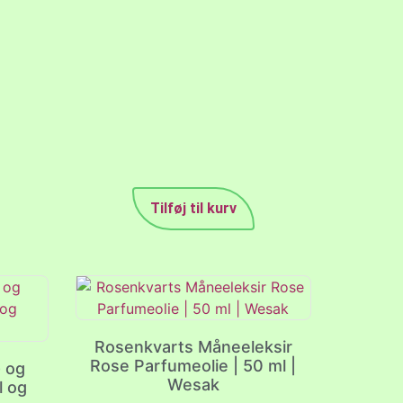
Tilføj til kurv
Rosenkvarts Måneeleksir
Rose Parfumeolie | 50 ml |
 og
Wesak
l og