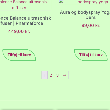
Aura og bodyspray Yog
Dem.
nce Balance ultrasonisk
ffuser | Pharmaforce
99,00
kr.
449,00
kr.
Tilføj til kurv
Tilføj til kurv
1
2
3
→