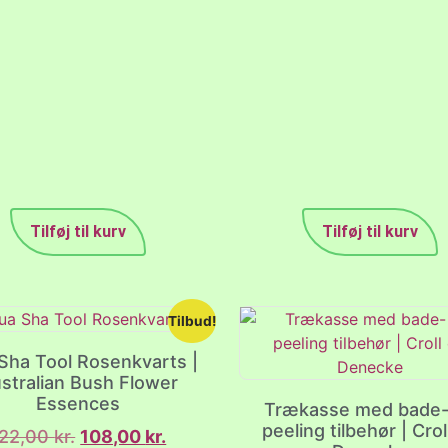
Tilføj til kurv
Tilføj til kurv
Tilbud!
Sha Tool Rosenkvarts |
stralian Bush Flower
Essences
Trækasse med bade-
peeling tilbehør | Crol
122,00
kr.
108,00
kr.