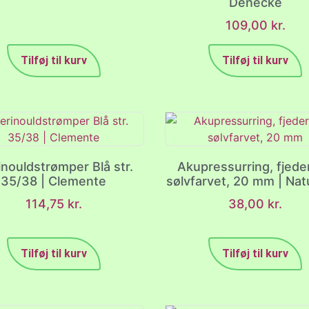
Denecke
109,00
kr.
Tilføj til kurv
Tilføj til kurv
nouldstrømper Blå str.
Akupressurring, fjede
35/38 | Clemente
sølvfarvet, 20 mm | Nat
114,75
kr.
38,00
kr.
Tilføj til kurv
Tilføj til kurv