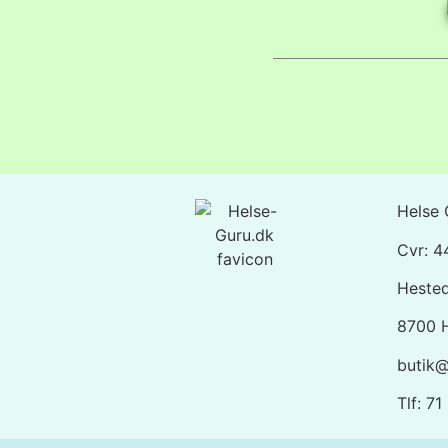
Helse 
Cvr: 
Heste
8700 
butik@
Tlf: 7