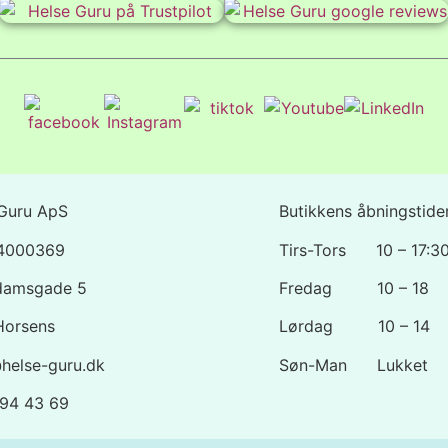
Guru ApS
Butikkens åbningstider
44000369
Tirs-Tors 10 – 17:3
damsgade 5
Fredag 10 – 18
Horsens
Lørdag 10 – 14
helse-guru.dk
Søn-Man Lukket
1 94 43 69