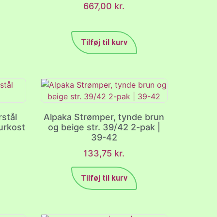
667,00
kr.
Tilføj til kurv
rstål
Alpaka Strømper, tynde brun
urkost
og beige str. 39/42 2-pak |
39-42
133,75
kr.
Tilføj til kurv