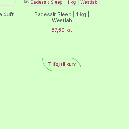
a duft
Badesalt Sleep | 1 kg |
Westlab
57,50
kr.
Tilføj til kurv