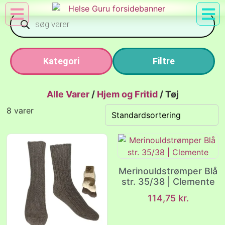
Min Konto
Nyttig Vid
Kategori
Filtre
Alle Varer
/
Hjem og Fritid
/
Tøj
8 varer
Merinouldstrømper Blå
str. 35/38 | Clemente
114,75
kr.