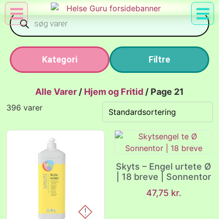
Min Konto
Nyttig Vid
Kategori
Filtre
Alle Varer
/
Hjem og Fritid
/
Page 21
396 varer
Skyts – Engel urtete Ø
| 18 breve | Sonnentor
47,75
kr.