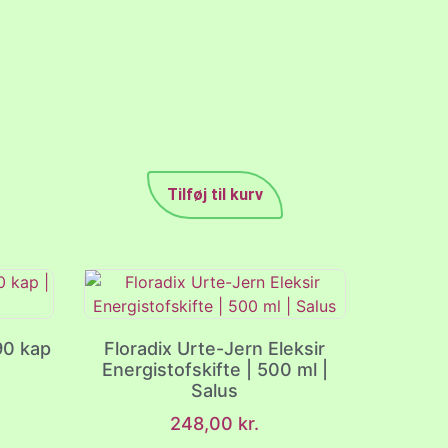
Tilføj til kurv
90 kap
Floradix Urte-Jern Eleksir
Energistofskifte | 500 ml |
Salus
248,00
kr.