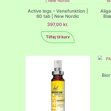
Active legs – Venefunktion |
Aliga
60 tab | New Nordic
Blæ
397,00
kr.
Tilføj til kurv
Bior