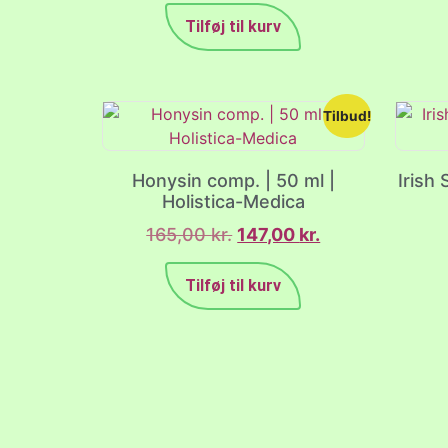
Tilføj til kurv
Tilbud!
Honysin comp. | 50 ml |
Irish
Holistica-Medica
165,00
kr.
147,00
kr.
Tilføj til kurv