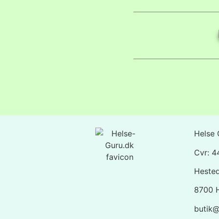
Helse 
Cvr: 
Heste
8700 
butik@