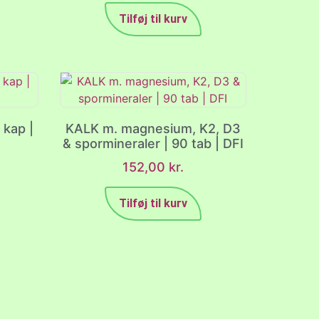
Tilføj til kurv
 kap |
KALK m. magnesium, K2, D3
& spormineraler | 90 tab | DFI
152,00
kr.
Tilføj til kurv