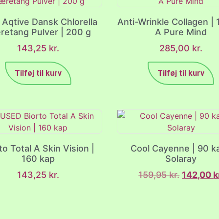
 Aqtive Dansk Chlorella
Anti-Wrinkle Collagen | 
retang Pulver | 200 g
A Pure Mind
143,25
kr.
285,00
kr.
Tilføj til kurv
Tilføj til kurv
to Total A Skin Vision |
Cool Cayenne | 90 ka
160 kap
Solaray
143,25
kr.
159,95
kr.
142,00
k