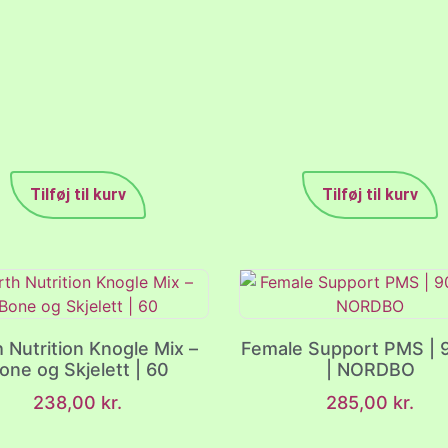
Tilføj til kurv
Tilføj til kurv
h Nutrition Knogle Mix –
Female Support PMS | 
one og Skjelett | 60
| NORDBO
238,00
kr.
285,00
kr.