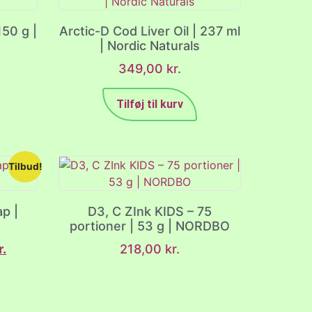
150 g |
Arctic-D Cod Liver Oil | 237 ml
| Nordic Naturals
349,00
kr.
Tilføj til kurv
Tilbud!
p |
D3, C ZInk KIDS – 75
portioner | 53 g | NORDBO
r.
218,00
kr.