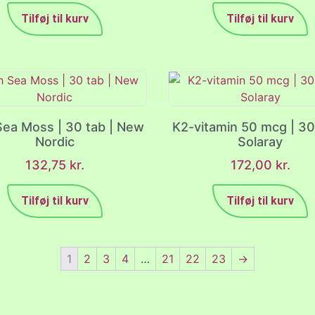
Tilføj til kurv
Tilføj til kurv
 Sea Moss | 30 tab | New
K2-vitamin 50 mcg | 30
Nordic
Solaray
132,75
kr.
172,00
kr.
Tilføj til kurv
Tilføj til kurv
1
2
3
4
…
21
22
23
→